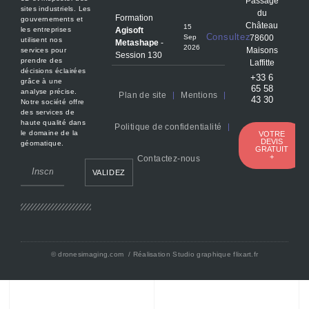
Passage
sites industriels. Les
du
Formation
gouvernements et
Château
15
Agisoft
les entreprises
Consultez
Sep
78600
utilisent nos
Metashape
-
2026
Maisons
services pour
Session 130
prendre des
Laffitte
décisions éclairées
+33 6
grâce à une
65 58
analyse précise.
Plan de site
Mentions
43 30
Notre société offre
des services de
haute qualité dans
Politique de confidentialité
le domaine de la
VOTRE
DEVIS
géomatique.
GRATUIT
+
Contactez-nous
VALIDEZ
©
dronesimaging.com
/ Réalisation Studio graphique
flixart.fr