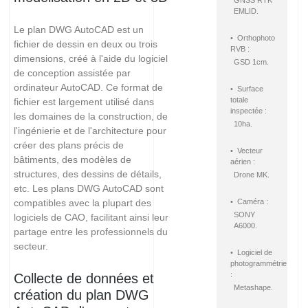
GNSS RTK
EMLID.
Le plan DWG AutoCAD est un
• Orthophoto
fichier de dessin en deux ou trois
RVB :
dimensions, créé à l'aide du logiciel
GSD 1cm.
de conception assistée par
ordinateur AutoCAD. Ce format de
• Surface
totale
fichier est largement utilisé dans
inspectée :
les domaines de la construction, de
10ha.
l'ingénierie et de l'architecture pour
créer des plans précis de
• Vecteur
bâtiments, des modèles de
aérien :
structures, des dessins de détails,
Drone MK.
etc. Les plans DWG AutoCAD sont
compatibles avec la plupart des
• Caméra :
SONY
logiciels de CAO, facilitant ainsi leur
A6000.
partage entre les professionnels du
secteur.
• Logiciel de
photogrammétrie
:
Collecte de données et
Metashape.
création du plan DWG