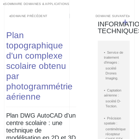
SOMMAIRE DOMAINES & APPLICATIONS
DOMAINE PRÉCÉDENT
DOMAINE SUIVANTE
+
INFORMATI
TECHNIQUE
Plan
topographique
• Service de
d'un complexe
traitement
d’images :
scolaire obtenu
société
par
Drones
Imaging.
photogrammétrie
• Captation
aérienne
aérienne :
société D-
Tection.
Plan DWG AutoCAD d'un
• Précision
centre scolaire : une
spatiale :
technique de
centimétrique
récepteur
modélisation en 2D et 3D