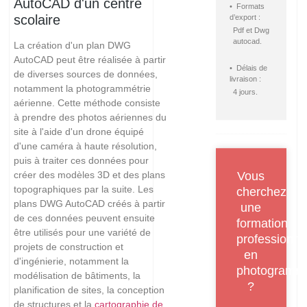
AutoCAD d'un centre
• Formats
scolaire
d’export :
Pdf et Dwg
autocad.
La création d'un plan DWG
AutoCAD peut être réalisée à partir
• Délais de
de diverses sources de données,
livraison :
notamment la photogrammétrie
4 jours.
aérienne. Cette méthode consiste
à prendre des photos aériennes du
site à l'aide d'un drone équipé
d'une caméra à haute résolution,
puis à traiter ces données pour
Vous
créer des modèles 3D et des plans
topographiques par la suite. Les
cherchez
plans DWG AutoCAD créés à partir
une
de ces données peuvent ensuite
formation
être utilisés pour une variété de
professionne
projets de construction et
en
d'ingénierie, notamment la
photogrammé
modélisation de bâtiments, la
?
planification de sites, la conception
de structures et la
cartographie de