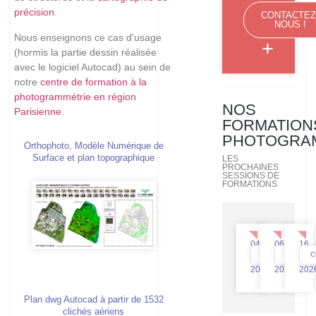
précision
.
CONTACTEZ
NOUS !
Nous enseignons ce cas d'usage
+
(hormis la partie dessin réalisée
avec le logiciel Autocad) au sein de
notre
centre de formation à la
photogrammétrie en région
NOS
Parisienne
.
FORMATION
PHOTOGRA
Orthophoto, Modèle Numérique de
Surface et plan topographique
LES
PROCHAINES
SESSIONS DE
FORMATIONS
04
06
16
CONSULTEZ
CONSUL
C
Déc
Nov
Oct
2026
2026
202
Plan dwg Autocad à partir de 1532
clichés aériens