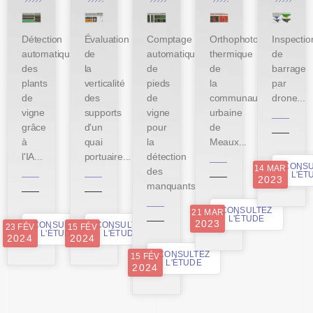
Détection
Évaluation
Comptage
Orthophoto
Inspectio
automatique
de
automatique
thermique
de
des
la
de
de
barrage
plants
verticalité
pieds
la
par
de
des
de
communauté
drone...
vigne
supports
vigne
urbaine
grâce
d'un
pour
de
à
quai
la
Meaux...
l'IA...
portuaire...
détection
CONSU
14 MAR
des
L'ÉT
2023
manquants...
CONSULTEZ
21 MAR
L'ÉTUDE
2023
CONSULTEZ
CONSULTEZ
23 FÉV
15 FÉV
L'ÉTUDE
L'ÉTUDE
2024
2024
CONSULTEZ
15 FÉV
L'ÉTUDE
2024