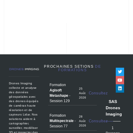
PROCHAINES SETIONS
DE
FORMATIONS
Drones Imaging
Formation
collecte et analyse
25
Agisoft
des données
Consultez
Août
Metashape
-
géospatiales avec
2026
Session 129
SAS
des drones équipés
de caméras haute
Drones
résolution et de
Imaging
capteurs Lidar. Nos
Formation
28
solutions aident à
Multispectrale
-
Consultez
Août
cartographier,
2026
Session 77
1
surveiller, modéliser
3D et inspecter des