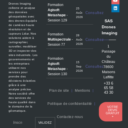
Drones Imaging
Formation
collecte et analyse
25
Agisoft
des données
Consultez
Août
Metashape
-
géospatiales avec
2026
Session 129
SAS
des drones équipés
de caméras haute
Drones
résolution et de
Imaging
capteurs Lidar. Nos
Formation
28
solutions aident à
Multispectrale
-
Consultez
Août
cartographier,
2026
Session 77
1
surveiller, modéliser
3D et inspecter des
Passage
sites industriels. Les
du
Formation
gouvernements et
Château
15
Agisoft
les entreprises
Consultez
Sep
78600
utilisent nos
Metashape
-
2026
Maisons
services pour
Session 130
prendre des
Laffitte
décisions éclairées
+33 6
grâce à une
65 58
analyse précise.
Plan de site
Mentions
43 30
Notre société offre
des services de
haute qualité dans
Politique de confidentialité
le domaine de la
VOTRE
DEVIS
géomatique.
GRATUIT
+
Contactez-nous
VALIDEZ