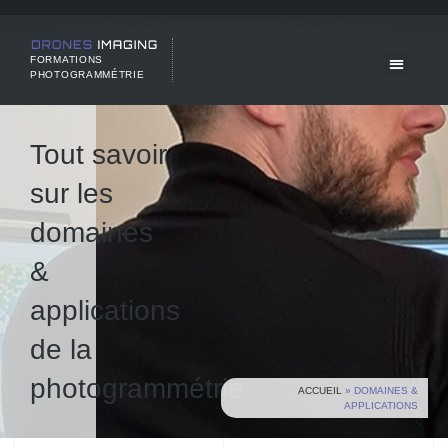
FORMATIONS
PHOTOGRAMMÉTRIE
Tout savoir
sur les
domaines
&
applications
de la
photogrammétrie
ACCUEIL
»
DOMAINES &
APPLICATIONS