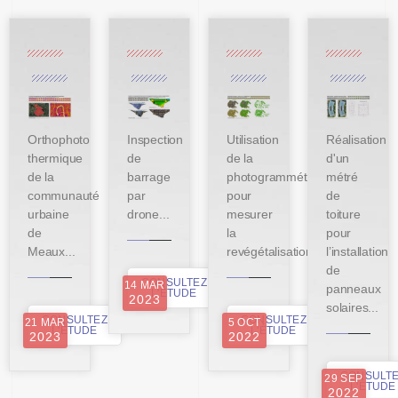
Orthophoto
Inspection
Utilisation
Réalisation
thermique
de
de la
d'un
de la
barrage
photogrammétrie
métré
communauté
par
pour
de
urbaine
drone...
mesurer
toiture
de
la
pour
Meaux...
revégétalisation...
l’installation
de
CONSULTEZ
14 MAR
panneaux
L'ÉTUDE
2023
solaires...
CONSULTEZ
CONSULTEZ
21 MAR
5 OCT
L'ÉTUDE
L'ÉTUDE
2023
2022
CONSULT
29 SEP
L'ÉTUDE
2022