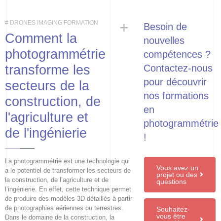
+
# DRONES IMAGING FORMATION
Besoin de
Comment la
nouvelles
photogrammétrie
compétences ?
transforme les
Contactez-nous
pour découvrir
secteurs de la
nos formations
construction, de
en
l'agriculture et
photogrammétrie
de l'ingénierie
!
La photogrammétrie est une technologie qui
Vous avez un
a le potentiel de transformer les secteurs de
projet ou des
la construction, de l’agriculture et de
questions
l’ingénierie. En effet, cette technique permet
de produire des modèles 3D détaillés à partir
de photographies aériennes ou terrestres.
Souhaitez-
vous être
Dans le domaine de la construction, la