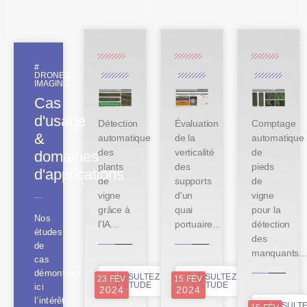
#
DRONES
IMAGING
Cas
d'usage
Détection
Évaluation
Comptage
&
automatique
de la
automatique
des
verticalité
de
domaines
plants
des
pieds
d'applications
de
supports
de
vigne
d'un
vigne
grâce à
quai
pour la
Nos
l'IA...
portuaire...
détection
études
des
de
manquants...
cas
démontrent
CONSULTEZ
CONSULTEZ
23 FÉV
15 FÉV
L'ÉTUDE
L'ÉTUDE
ici
2024
2024
l’intérêt
CONSULT