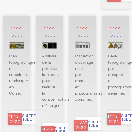
Plan
Analyse
Inspection
Levé
topographique
de la
d'ouvrage
topographiq
d'un
pollution
d'art
par
complexe
lumineuse
par
autogire
touristique
pour
drone
et
en
réduire
et
photogrammé
Corse...
la
photogrammétrie
aérienne...
consommation
aérienne...
d'énergie...
CONSULTEZ
CONSULT
21 JUIL
16 JUIL
L'ÉTUDE
L'ÉTUDE
2022
2021
CONSULTEZ
11 MAR
L'ÉTUDE
2022
CONSULTEZ
4 MAI
L'ÉTUDE