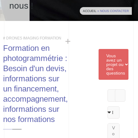
nous !
ACCUEIL
»
NOUS CONTACTER
+
# DRONES IMAGING FORMATION
Formation en
Vous
photogrammétrie :
avez un
projet ou
Besoin d'un devis,
des
questions
informations sur
un financement,
accompagnement,
informations sur
nos formations