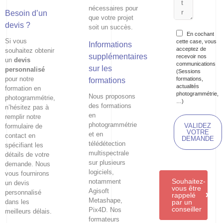
nécessaires pour
Besoin d’un
que votre projet
devis ?
soit un succès.
En cochant
Si vous
cette case, vous
Informations
acceptez de
souhaitez obtenir
supplémentaires
recevoir nos
un
devis
communications
sur les
personnalisé
(Sessions
pour notre
formations,
formations
actualités
formation en
photogrammétrie,
Nous proposons
photogrammétrie,
…)
des formations
n’hésitez pas à
en
remplir notre
photogrammétrie
VALIDEZ
formulaire de
VOTRE
et en
contact en
DEMANDE
télédétection
spécifiant les
multispectrale
détails de votre
sur plusieurs
demande. Nous
logiciels,
vous fournirons
Souhaitez-
notamment
un devis
vous être
Agisoft
personnalisé
rappelé
Metashape,
dans les
par un
conseiller
Pix4D. Nos
meilleurs délais.
formateurs