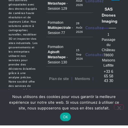
des données
Consultez
Août
Metashape
-
géospatiales avec
2026
Session 129
SAS
des drones équipés
de caméras haute
Drones
résolution et de
Imaging
capteurs Lidar. Nos
Formation
28
solutions aident à
Multispectrale
-
Consultez
Août
cartographier,
2026
Session 77
1
surveiller, modéliser
3D et inspecter des
Passage
sites industriels. Les
du
Formation
gouvernements et
Château
15
Agisoft
les entreprises
Consultez
Sep
78600
utilisent nos
Metashape
-
2026
Maisons
services pour
Session 130
prendre des
Laffitte
décisions éclairées
+33 6
grâce à une
65 58
analyse précise.
Plan de site
Mentions
43 30
Notre société offre
des services de
haute qualité dans
Politique de confidentialité
le domaine de la
VOTRE
Nous utilisons des cookies pour vous garantir la meilleure
DEVIS
géomatique.
GRATUIT
expérience sur notre site web. Si vous continuez à utiliser ce
+
Contactez-nous
site, nous supposerons que vous en êtes satisfait.
VALIDEZ
OK