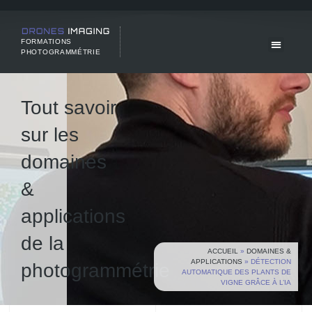
FORMATIONS
PHOTOGRAMMÉTRIE
Tout savoir
sur les
domaines
&
applications
de la
ACCUEIL
»
DOMAINES &
APPLICATIONS
»
DÉTECTION
photogrammétrie
AUTOMATIQUE DES PLANTS DE
VIGNE GRÂCE À L’IA