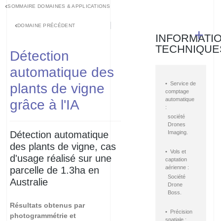
SOMMAIRE DOMAINES & APPLICATIONS
DOMAINE PRÉCÉDENT
+
INFORMATI
TECHNIQUE
Détection
automatique des
• Service de
plants de vigne
comptage
automatique
grâce à l'IA
:
société
Drones
Détection automatique
Imaging.
des plants de vigne, cas
• Vols et
d'usage réalisé sur une
captation
aérienne :
parcelle de 1.3ha en
Société
Australie
Drone
Boss.
Résultats obtenus par
• Précision
photogrammétrie et
spatiale :