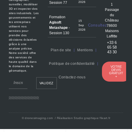
2026
Session 77
1
surveiller, modéliser
3D et inspecter des
Passage
sites industriels. Les
du
Formation
gouvernements et
Château
15
Agisoft
les entreprises
Consultez
Sep
78600
utilisent nos
Metashape
-
2026
Maisons
services pour
Session 130
prendre des
Laffitte
décisions éclairées
+33 6
grâce à une
65 58
analyse précise.
Plan de site
Mentions
43 30
Notre société offre
des services de
haute qualité dans
Politique de confidentialité
le domaine de la
VOTRE
DEVIS
géomatique.
GRATUIT
+
Contactez-nous
VALIDEZ
©
dronesimaging.com
/ Réalisation Studio graphique
flixart.fr