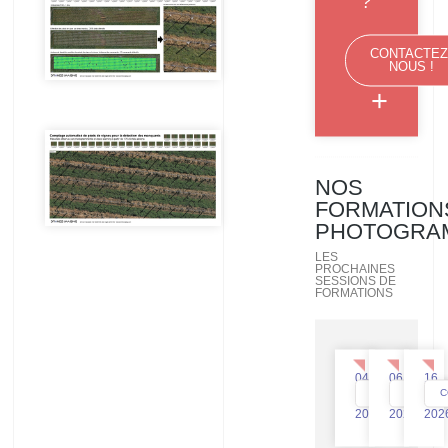
?
CONTACTEZ
NOUS !
+
NOS
FORMATION
PHOTOGRA
LES
PROCHAINES
SESSIONS DE
FORMATIONS
04
06
16
CONSULTEZ
CONSUL
C
Déc
Nov
Oct
2026
2026
202