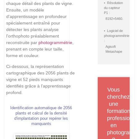
chaque détail des plants de vigne.
• Résolution
du capteur
Ensuite, un modèle
P1 :
d'apprentissage en profondeur
8192×5460.
spécialement entraîné pour
détecter les plants analyse
• Logiciel de
l'orthophoto préalablement
photogrammétrie
:
reconstruite par
photogrammétrie
,
Agisoft
prenant en compte leur taille,
Metashape
forme et couleur.
Ci-dessous, la représentation
cartographique des 2056 plants de
vigne et 52 pieds manquants
identifiés grâce à l'apprentissage
Vous
profond.
cherchez
une
Identification automatique de 2056
formation
plants et calcul de la densité
professionne
d'implantation pour repérer les
manquants
en
photogrammé