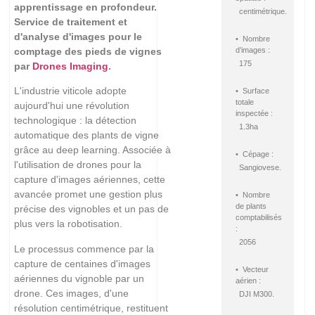
apprentissage en profondeur.
centimétrique.
Service de traitement et
d'analyse d'images pour le
• Nombre
comptage des pieds de vignes
d’images :
175
par
Drones Imaging
.
L'industrie viticole adopte
• Surface
totale
aujourd'hui une révolution
inspectée :
technologique : la détection
1.3ha
automatique des plants de vigne
grâce au deep learning. Associée à
• Cépage :
l'utilisation de drones pour la
Sangiovese.
capture d'images aériennes, cette
avancée promet une gestion plus
• Nombre
de plants
précise des vignobles et un pas de
comptabilisés
plus vers la robotisation.
:
2056
Le processus commence par la
capture de centaines d'images
• Vecteur
aériennes du vignoble par un
aérien :
drone. Ces images, d'une
DJI M300.
résolution centimétrique, restituent