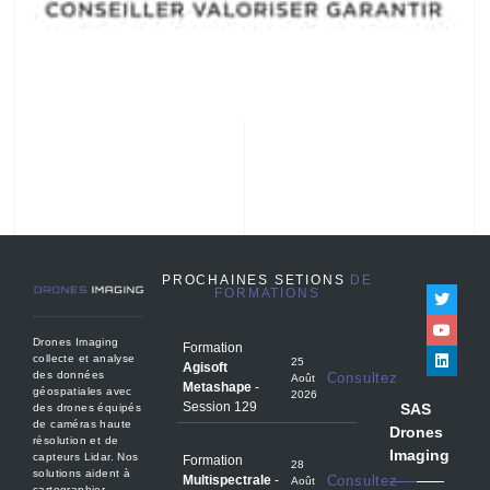
PROCHAINES SETIONS
DE
FORMATIONS
Drones Imaging
Formation
collecte et analyse
25
Agisoft
des données
Consultez
Août
Metashape
-
géospatiales avec
2026
Session 129
SAS
des drones équipés
de caméras haute
Drones
résolution et de
Imaging
capteurs Lidar. Nos
Formation
28
solutions aident à
Multispectrale
-
Consultez
Août
cartographier,