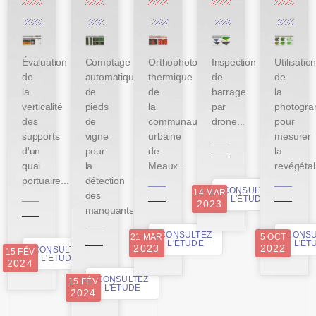
Évaluation
Comptage
Orthophoto
Inspection
Utilisatio
de
automatique
thermique
de
de
la
de
de
barrage
la
verticalité
pieds
la
par
photogra
des
de
communauté
drone...
pour
supports
vigne
urbaine
mesurer
d'un
pour
de
la
quai
la
Meaux...
revégétali
portuaire...
détection
CONSULTEZ
14 MAR
des
L'ÉTUDE
2023
manquants...
CONSULTEZ
CONSU
21 MAR
5 OCT
L'ÉTUDE
L'ÉT
2023
2022
CONSULTEZ
15 FÉV
L'ÉTUDE
2024
CONSULTEZ
15 FÉV
L'ÉTUDE
2024