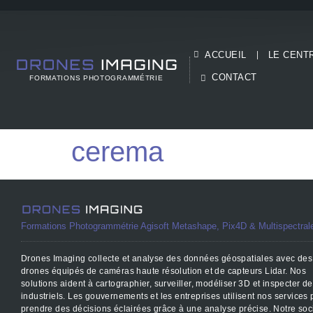
ACCUEIL
LE CENT
CONTACT
FORMATIONS PHOTOGRAMMÉTRIE
cerema
Formations Photogrammétrie Agisoft Metashape, Pix4D & Multispectral
Drones Imaging collecte et analyse des données géospatiales avec des
drones équipés de caméras haute résolution et de capteurs Lidar. Nos
solutions aident à cartographier, surveiller, modéliser 3D et inspecter de
industriels. Les gouvernements et les entreprises utilisent nos services 
prendre des décisions éclairées grâce à une analyse précise. Notre soc