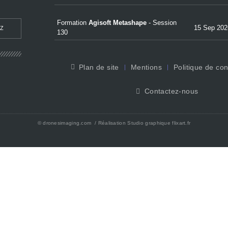
Formation
Agisoft Metashape
-
Session
15 Sep 202
EZ
130
Plan de site
Mentions
Politique de conf
Contactez-nous
©
dronesimaging.com
/ Réalisation Studio graphique
flixart.fr