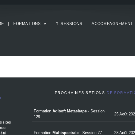
RE
FORMATIONS
SESSIONS
ACCOMPAGNEMENT
PROCHAINES SETIONS
DE FORMATI
e
Formation
Agisoft Metashape
-
Session
25 Août 20
129
s sites
pour
Formation
Multispectrale
-
Session 77
28 Août 20
iété