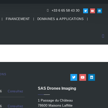
+33 6 65 58 43 30
FINANCEMENT
DOMAINES & APPLICATIONS
ONS
SAS Drones Imaging
26
Consultez
1 Passage du Château
78600 Maisons Laffitte
26
Consultez