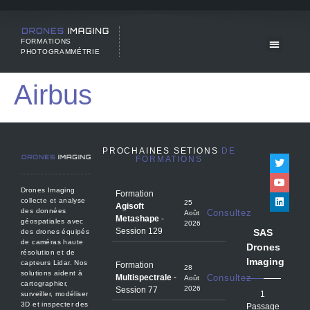
FORMATIONS
PHOTOGRAMMÉTRIE
Airbus
PROCHAINES SETIONS
DE
FORMATIONS
Drones Imaging
Formation
collecte et analyse
25
Agisoft
des données
Consultez
Août
Metashape
-
géospatiales avec
2026
Session 129
SAS
des drones équipés
de caméras haute
Drones
résolution et de
Imaging
capteurs Lidar. Nos
Formation
28
solutions aident à
Multispectrale
-
Consultez
Août
cartographier,
2026
Session 77
1
surveiller, modéliser
3D et inspecter des
Passage