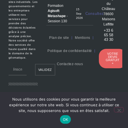
sites industriels. Les
du
Formation
gouvernements et
Château
15
Agisoft
les entreprises
Consultez
Sep
78600
utilisent nos
Metashape
-
2026
Maisons
services pour
Session 130
prendre des
Laffitte
décisions éclairées
+33 6
grâce à une
65 58
analyse précise.
Plan de site
Mentions
43 30
Notre société offre
des services de
haute qualité dans
Politique de confidentialité
le domaine de la
VOTRE
DEVIS
géomatique.
GRATUIT
+
Contactez-nous
VALIDEZ
Nous utilisons des cookies pour vous garantir la meilleure
©
dronesimaging.com
/ Réalisation Studio graphique
flixart.fr
expérience sur notre site web. Si vous continuez à utiliser ce
site, nous supposerons que vous en êtes satisfait.
OK